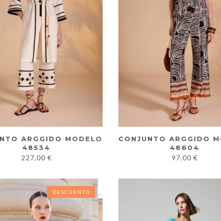
NTO ARGGIDO MODELO
CONJUNTO ARGGIDO 
48534
48604
227,00
€
97,00
€
DESCUENTO
DESCUENTO