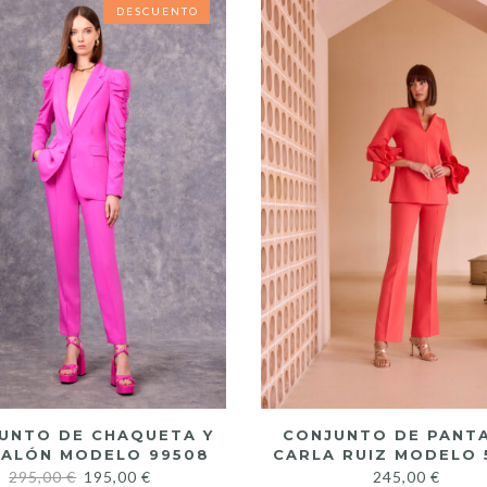
DESCUENTO
DESCUENTO
UNTO DE CHAQUETA Y
CONJUNTO DE PANT
ALÓN MODELO 99508
CARLA RUIZ MODELO 
295,00
€
195,00
€
245,00
€