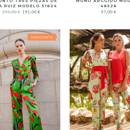
UNTO TRES PIEZAS DE
MONO ARGGIDO MO
A RUIZ MODELO 51624
46526
295,00
€
195,00
€
97,00
€
DESCUENTO
DESCUENTO