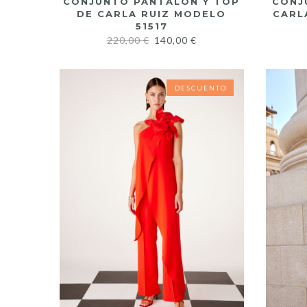
CONJUNTO PANTALÓN Y TOP
CONJ
DE CARLA RUIZ MODELO
CARL
51517
220,00
€
140,00
€
DESCUENTO
DESCUENTO