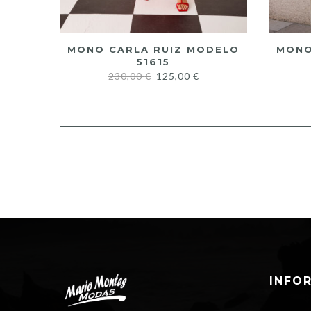
MONO CARLA RUIZ MODELO
MONO
51615
230,00
€
125,00
€
INFO