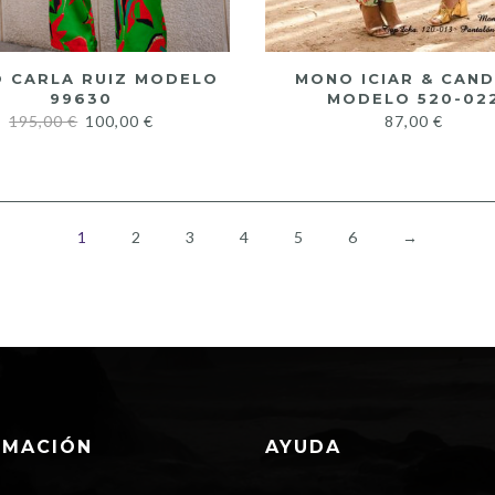
 CARLA RUIZ MODELO
MONO ICIAR & CAN
99630
MODELO 520-02
195,00
€
100,00
€
87,00
€
1
2
3
4
5
6
→
RMACIÓN
AYUDA