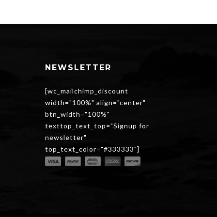
NEWSLETTER
[wc_mailchimp_discount
width="100%" align="center"
btn_width="100%"
texttop_text_top="Signup for
newsletter"
top_text_color="#333333"]