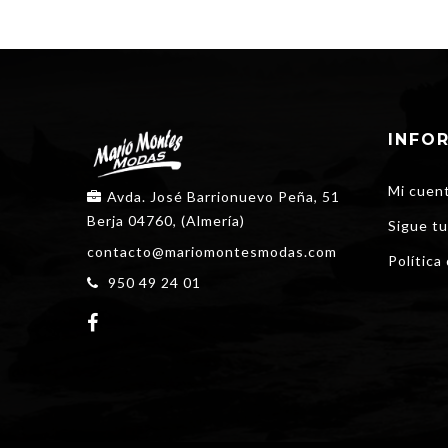
INFO
Mi cuen
Avda. José Barrionuevo Peña, 51
Berja 04760, (Almería)
Sigue tu
contacto@mariomontesmodas.com
Política
950 49 24 01