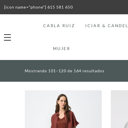
[icon name="phone"] 615 581 650
CARLA RUIZ
ICIAR & CANDE
MUJER
Mostrando 101–120 de 164 resultados