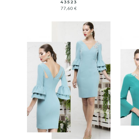
43523
77,60
€