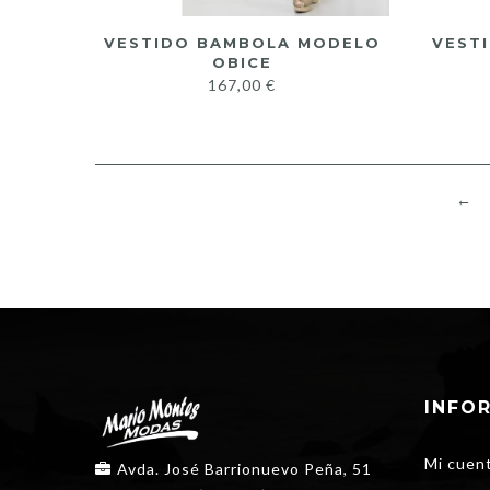
VESTIDO BAMBOLA MODELO
VEST
OBICE
167,00
€
←
INFO
Mi cuen
Avda. José Barrionuevo Peña, 51