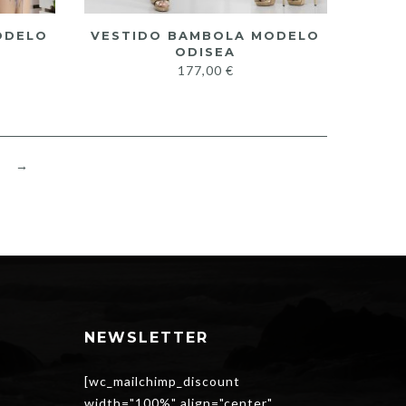
ODELO
VESTIDO BAMBOLA MODELO
ODISEA
177,00
€
→
NEWSLETTER
[wc_mailchimp_discount
width="100%" align="center"