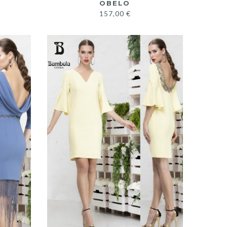
OBELO
157,00
€