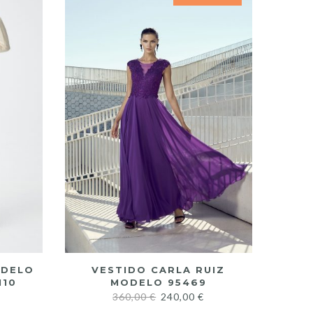
ODELO
VESTIDO CARLA RUIZ
M10
MODELO 95469
360,00
€
240,00
€