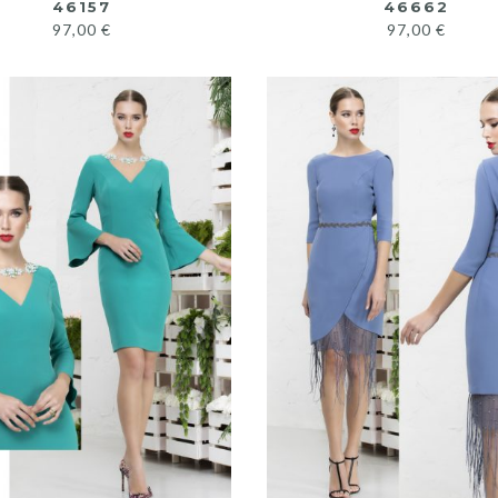
46157
46662
97,00
€
97,00
€